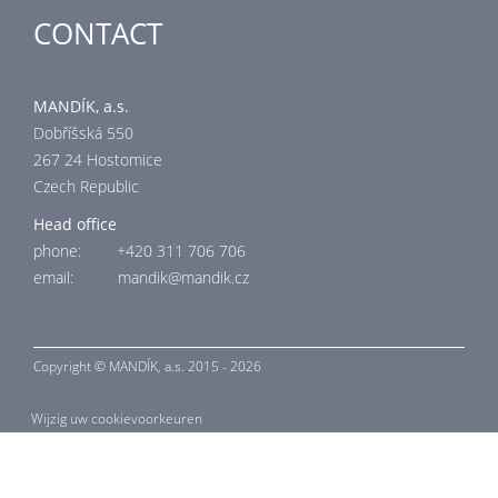
CONTACT
MANDÍK, a.s.
Dobříšská 550
267 24 Hostomice
Czech Republic
Head office
phone: +420 311 706 706
email: mandik@mandik.cz
Copyright ©
MANDÍK,
a.s. 2015 - 2026
Wijzig uw cookievoorkeuren