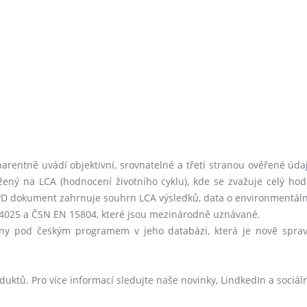
arentně uvádí objektivní, srovnatelné a třetí stranou ověřené úda
ožený na LCA (hodnocení životního cyklu), kde se zvažuje celý hod
 EPD dokument zahrnuje souhrn LCA výsledků, data o environmentáln
4025 a ČSN EN 15804, které jsou mezinárodně uznávané.
ny pod českým programem v jeho databázi, která je nově spravo
uktů. Pro více informací sledujte naše novinky, LindkedIn a sociál