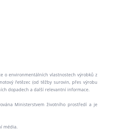
je o environmentálních vlastnostech výrobků z
notový řetězec (od těžby surovin, přes výrobu
ích dopadech a další relevantní informace.
vána Ministerstvem životního prostředí a je
ní média.